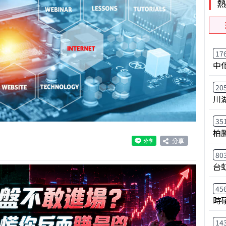
17
中
20
川
35
柏
分享
80
台
45
時
14