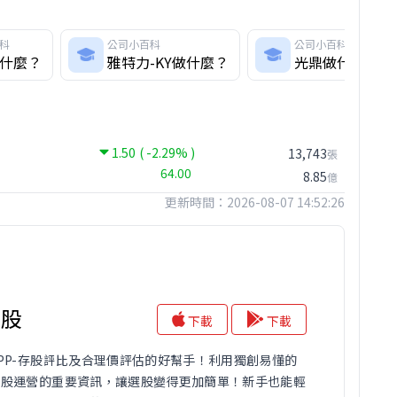
科
公司小百科
公司小百科
什麼？
雅特力-KY做什麼？
光鼎做什麼？
1.50
( -2.29% )
13,743
張
64.00
8.85
億
更新時間：2026-08-07 14:52:26
存股
下載
下載
PP-存股評比及合理價評估的好幫手！利用獨創易懂的
個股運營的重要資訊，讓選股變得更加簡單！新手也能輕