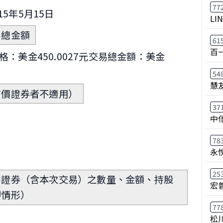
77
15年5月15日
LI
易總金額
61
百
格：美金450.0027元交易總金額：美金
54
慧
有價證券者不適用）
37
元。
中
78
永
25
易證券（含本次交易）之數量、金額、持股
宏
押情形）
77
松