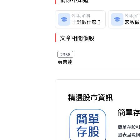
公司小百科
公司小百
十銓做什麼？
宏致做
文章相關個股
2356
英業達
精選股市資訊
簡單
簡單存股A
圖表呈現