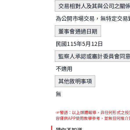
交易相對人及其與公司之關
為公開市場交易，無特定交
董事會通過日期
民國115年5月12日
監察人承認或審計委員會同
不適用
其他敘明事項
無
☞警語：以上媒體報導
，非任何形式之投
容僅供APP使用教學參考，並無任何推
猜你不知道