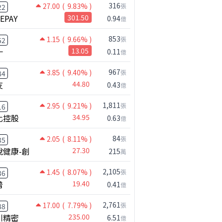
316
27.00
( 9.83% )
張
22
NEPAY
301.50
0.94
億
853
1.15
( 9.66% )
張
52
一
13.05
0.11
億
967
3.85
( 9.40% )
張
84
友
44.80
0.43
億
1,811
2.95
( 9.21% )
張
16
化控股
34.95
0.63
億
84
2.05
( 8.11% )
張
35
悅健康-創
27.30
215
萬
2,105
1.45
( 8.07% )
張
36
普
19.40
0.41
億
2,761
17.00
( 7.79% )
張
88
川精密
235.00
6.51
億