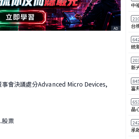
中
21
台
AD
64
統
20
新
84
會決議處分Advanced Micro Devices,
富
65
晶
Inc.股票
24
承