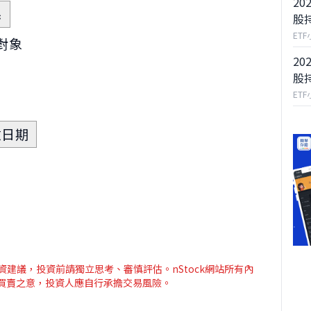
20
係
股
ET
易對象
20
股
ET
意日期
資建議，投資前請獨立思考、審慎評估。nStock網站所有內
介買賣之意，投資人應自行承擔交易風險。