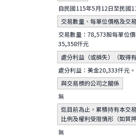
自民國115年5月12日至民國1
交易數量、每單位價格及交
交易數量：78,573股每單位價
35,358仟元
處分利益（或損失）（取得
處分利益：美金20,333仟
與交易標的公司之關係
無
迄目前為止，累積持有本交
比例及權利受限情形（如質
無