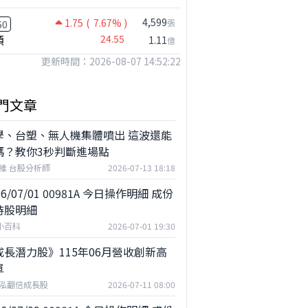
4,599
1.75
( 7.67% )
張
50
穎
24.55
1.11
億
更新時間：2026-08-07 14:52:22
門文章
學、台塑、無人機集體噴出 這波還能
嗎？教你3秒判斷進場點
維 台股分析師
2026-07-13 18:18
26/07/01 00981A 今日操作明細 成份
持股明細
F小百科
2026-07-01 19:30
成長潛力股》115年06月營收創新高
單
泓翻倍成長股
2026-07-11 08:00