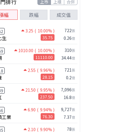
熱門排行
上市
上櫃
合併
漲幅
跌幅
成交值
722
3.25
( 10.00% )
張
62
化生
35.75
0.26
億
310
1010.00
( 10.00% )
張
59
湖
11110.00
34.44
億
721
2.55
( 9.96% )
張
18
騰
28.15
0.2
億
7,096
21.50
( 9.95% )
張
39
虹
237.50
16.8
億
9,727
6.90
( 9.94% )
張
66
碩工業
76.30
7.37
億
78
2.10
( 9.90% )
張
35