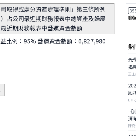
公司取得或處分資產處理準則」第三條所列
35
聯
易）占公司最近期財務報表中總資產及歸屬
暨最近期財務報表中營運資金數額
比例：95% 營運資金數額：6,827,980
熱
光
追
王士
20
見
股
ET
《
清
陳喬