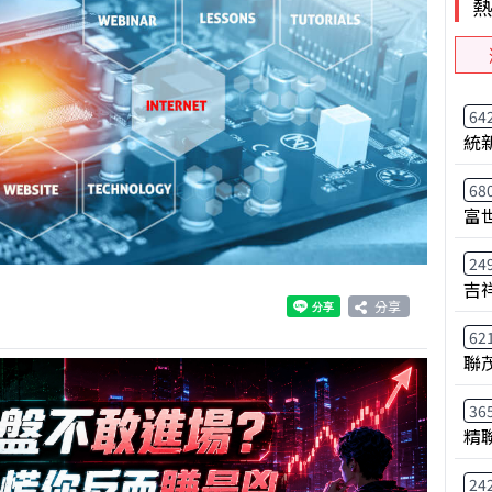
64
統
68
富
24
吉
分享
62
聯
36
精
24