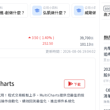
科
公司小百科
公司小百科
89
進-創做什麼？
弘凱做什麼？
威剛做什麼？
高
熱
3.50
( 1.40% )
39,700
張
252.50
101.13
億
光
更新時間：2026-08-06 19:04:02
追
王士
20
股
ET
harts
下載
《
試用！程式交易輕鬆上手，MultiCharts提供您最佳的投
清
械操作自動化、績效回測最佳化、進出條件系統化
陳喬