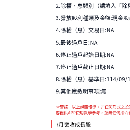
2.除權、息類別（請填入「除
3.發放股利種類及金額:現金股利美
4.除權（息）交易日:NA
5.最後過戶日:NA
6.停止過戶起始日期:NA
7.停止過戶截止日期:NA
8.除權（息）基準日:114/09/
9.其他應敘明事項:無
☞警語：以上媒體報導
，非任何形式之投
容僅供APP使用教學參考，並無任何推
7月營收成長股