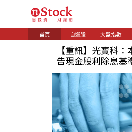
首頁
自選股
大盤指數
【重訊】光寶科：本公司代
告現金股利除息基