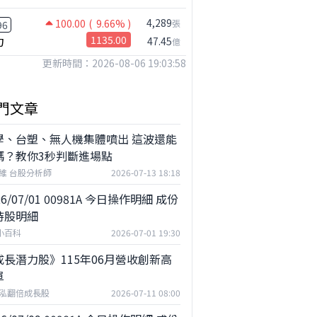
公司小百科
4,289
100.00
( 9.66% )
張
96
藥華藥做什麼？
力
1135.00
47.45
億
更新時間：2026-08-06 19:03:58
門文章
學、台塑、無人機集體噴出 這波還能
嗎？教你3秒判斷進場點
維 台股分析師
2026-07-13 18:18
26/07/01 00981A 今日操作明細 成份
持股明細
F小百科
2026-07-01 19:30
成長潛力股》115年06月營收創新高
單
泓翻倍成長股
2026-07-11 08:00