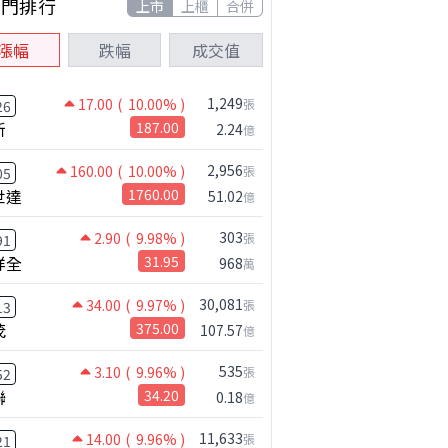
熱門排行
上市
上櫃
合併
漲幅
跌幅
成交值
1,249
17.00
( 10.00% )
張
26
新
187.00
2.24
億
2,956
160.00
( 10.00% )
張
05
世達
1760.00
51.02
億
303
2.90
( 9.98% )
張
91
祥全
31.95
968
萬
30,081
34.00
( 9.97% )
張
13
茂
375.00
107.57
億
535
3.10
( 9.96% )
張
52
聯
34.20
0.18
億
11,633
14.00
( 9.96% )
張
21