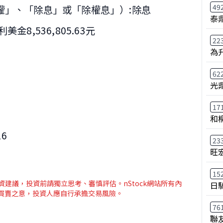
49
權」、「除息」或「除權息」）:除息
泰鼎
金8,536,805.63元
22
為
62
光
17
和
16
23
旺
15
資建議，投資前請獨立思考、審慎評估。nStock網站所有內
日
介買賣之意，投資人應自行承擔交易風險。
76
聯