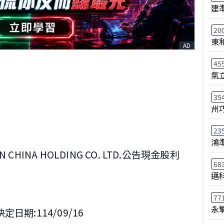
建
20
東
AD
45
氣
35
州
23
鴻
HINA HOLDING CO. LTD.公告現金股利
68
邁
77
永
日期:114/09/16