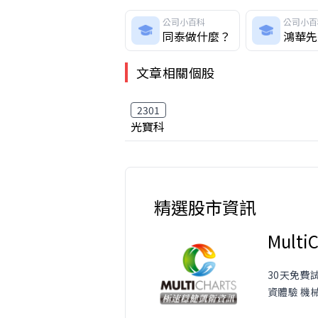
公司小百科
公司小百
同泰做什麼？
鴻華先
文章相關個股
2301
光寶科
精選股市資訊
MultiC
30天免費
資體驗 機