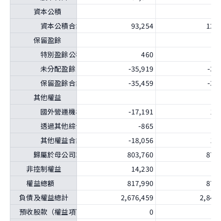
資本公積
資本公積合計
93,254
128
保留盈餘
特別盈餘公積
460
未分配盈餘（或待彌補虧損）
-35,919
-34
保留盈餘合計
-35,459
-34
其他權益
國外營運機構財務報表換算之兌換差額
-17,191
13
透過其他綜合損益按公允價值衡量之金融資產未實現評價
-865
-
其他權益合計
-18,056
12
歸屬於母公司業主之權益合計
803,760
870
非控制權益
14,230
5
權益總額
817,990
875
負債及權益總計
2,676,459
2,842
預收股款（權益項下）之約當發行股數
0