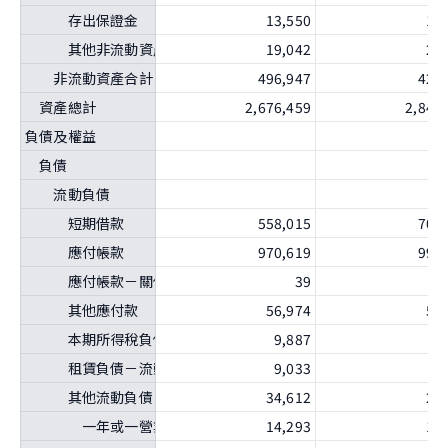
存出保證金
13,550
13
其他非流動資產－其他
19,042
29
非流動資產合計
496,947
420
資產總計
2,676,459
2,842
負債及權益
負債
流動負債
短期借款
558,015
701
應付帳款
970,619
994
應付帳款－關係人
39
其他應付款
56,974
55
本期所得稅負債
9,887
2
租賃負債－流動
9,033
7
其他流動負債
34,612
29
一年或一營業週期內到期長期負債
14,293
16