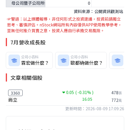
母公司暨子公司所持有之母公司庫藏股股數（單位：股）
0
資料來源：公開資訊觀測站
☞警語：以上媒體報導
，非任何形式之投資建議，投資前請獨立
思考、審慎評估。nStock網站所有內容僅供APP使用教學參考，
並無任何推介買賣之意，投資人應自行承擔交易風險。
7月營收成長股
公司小百科
公司小百科
公
霖宏做什麼？
歐都納做什麼？
安
文章相關個股
0.05
( -0.31% )
478
3360
張
尚立
16.05
772
萬
更新時間：2026-08-09 17:09:26