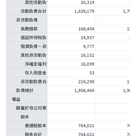
其他流動負債－其他
20,319
12
流動負債合計
1,639,179
1,791
非流動負債
長期借款
168,404
129
遞延所得稅負債
24,957
21
租賃負債－非流動
9,777
8
其他非流動負債
16,152
15
淨確定福利負債-非流動
16,099
15
存入保證金
53
非流動負債合計
219,290
175
負債總計
1,858,469
1,966
權益
歸屬於母公司業主之權益
股本
普通股股本
764,021
764
股本合計
764,021
764