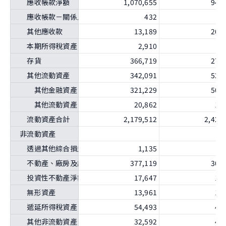
應收帳款淨額
1,070,655
941
應收帳款－關係人淨額
432
3
其他應收款
13,189
200
本期所得稅資產
2,910
2
存貨
366,719
274
其他流動資產
342,091
523
其他金融資產－流動
321,229
504
其他流動資產－其他
20,862
19
流動資產合計
2,179,512
2,421
非流動資產
透過其他綜合損益按公允價值衡量之金融資產－非流動
1,135
1
不動產、廠房及設備
377,119
300
投資性不動產淨額
17,647
16
無形資產
13,961
15
遞延所得稅資產
54,493
44
其他非流動資產
32,592
42