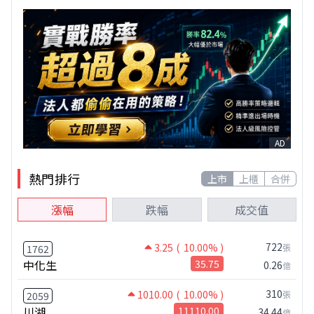
AD
熱門排行
上市
上櫃
合併
漲幅
跌幅
成交值
722
3.25
( 10.00% )
張
1762
中化生
35.75
0.26
億
310
1010.00
( 10.00% )
張
2059
川湖
11110.00
34.44
億