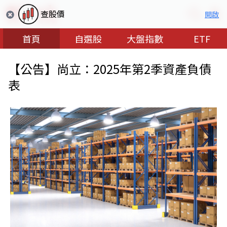
查股價
開啟
首頁
自選股
大盤指數
ETF
【公告】尚立：2025年第2季資產負債
表