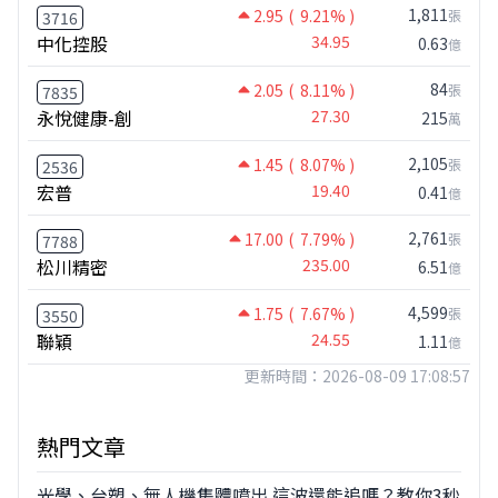
1,811
2.95
( 9.21% )
張
3716
中化控股
34.95
0.63
億
84
2.05
( 8.11% )
張
7835
永悅健康-創
27.30
215
萬
2,105
1.45
( 8.07% )
張
2536
宏普
19.40
0.41
億
2,761
17.00
( 7.79% )
張
7788
松川精密
235.00
6.51
億
4,599
1.75
( 7.67% )
張
3550
聯穎
24.55
1.11
億
更新時間：2026-08-09 17:08:57
熱門文章
光學、台塑、無人機集體噴出 這波還能追嗎？教你3秒