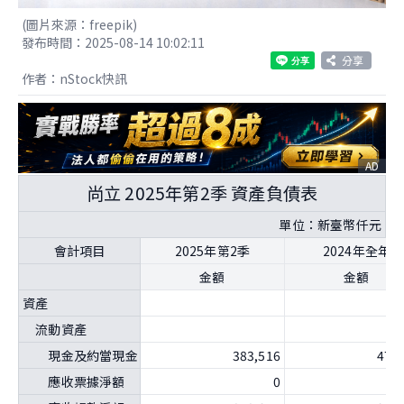
(圖片來源：freepik)
發布時間：2025-08-14 10:02:11
分享
作者：nStock快訊
AD
尚立 2025年第2季 資產負債表
單位：新臺幣仟元
會計項目
2025年第2季
2024年全年
金額
金額
資產
流動資產
現金及約當現金
383,516
475
應收票據淨額
0