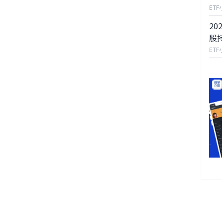
ET
20
股
ET