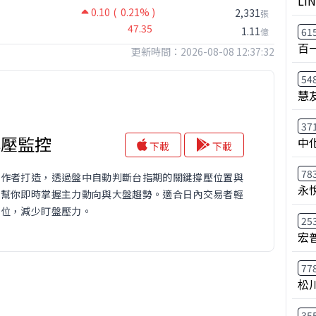
LI
0.10
( 0.21% )
2,331
張
47.35
1.11
61
億
百
更新時間：2026-08-08 12:37:32
54
慧
37
撐壓監控
中
下載
下載
78
操作者打造，透過盤中自動判斷台指期的關鍵撐壓位置與
永
，幫你即時掌握主力動向與大盤趨勢。適合日內交易者輕
鍵位，減少盯盤壓力。
25
宏
77
松
35