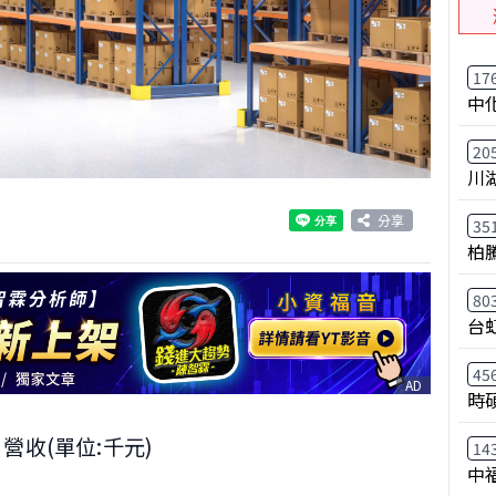
17
中
20
川
分享
35
柏
80
台
45
AD
時
月營收(單位:千元)
14
中