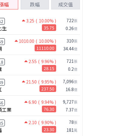
漲幅
跌幅
成交值
722
3.25
( 10.00% )
張
62
化生
35.75
0.26
億
310
1010.00
( 10.00% )
張
59
湖
11110.00
34.44
億
721
2.55
( 9.96% )
張
18
騰
28.15
0.2
億
7,096
21.50
( 9.95% )
張
39
虹
237.50
16.8
億
9,727
6.90
( 9.94% )
張
66
碩工業
76.30
7.37
億
78
2.10
( 9.90% )
張
35
福
23.30
181
萬