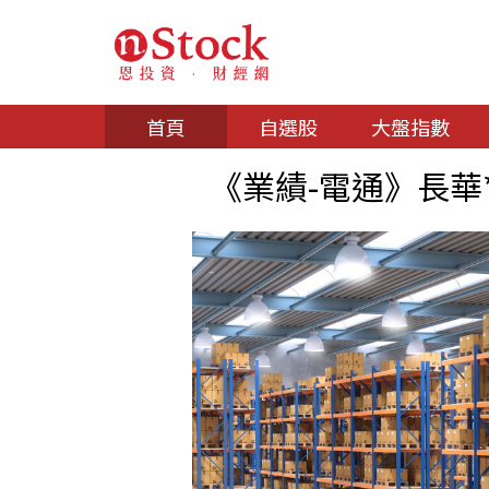
首頁
自選股
大盤指數
《業績-電通》長華*