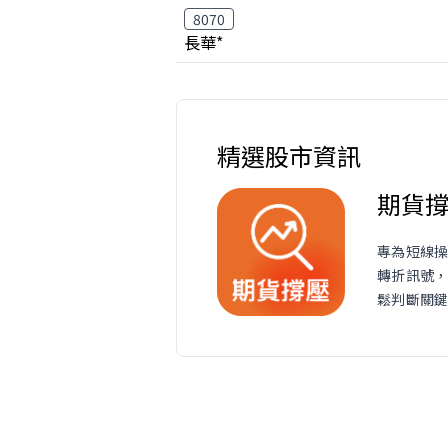
8070
長華*
精選股市資訊
期貨
專為短線
轉折訊號
鬆判斷關