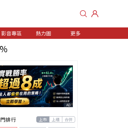
影音專區
熱力圖
更多
5%
AD
熱門排行
上市
上櫃
合併