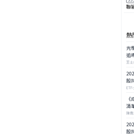
聯
熱
光
追
王士
20
股
ET
《
清
陳喬
20
股