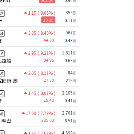
NEPAY
0.94
億
853
1.15
( 9.66% )
張
52
一
13.05
0.11
億
967
3.85
( 9.40% )
張
84
友
44.80
0.43
億
1,811
2.95
( 9.21% )
張
16
化控股
34.95
0.63
億
84
2.05
( 8.11% )
張
35
悅健康-創
27.30
215
萬
2,105
1.45
( 8.07% )
張
36
普
19.40
0.41
億
2,761
17.00
( 7.79% )
張
88
川精密
235.00
6.51
億
4,599
1.75
( 7.67% )
張
50