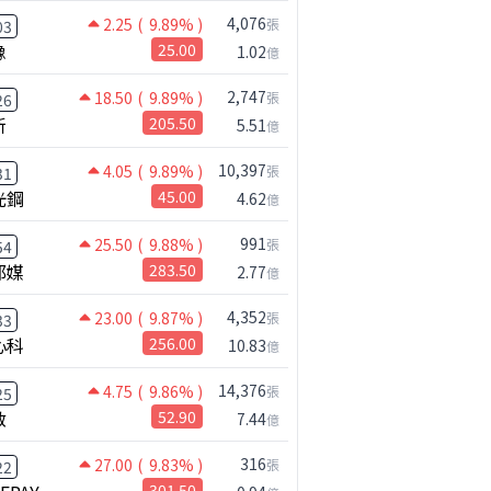
4,076
2.25
( 9.89% )
張
03
橡
25.00
1.02
億
2,747
18.50
( 9.89% )
張
26
新
205.50
5.51
億
10,397
4.05
( 9.89% )
張
31
光鋼
45.00
4.62
億
991
25.50
( 9.88% )
張
54
邦媒
283.50
2.77
億
4,352
23.00
( 9.87% )
張
33
心科
256.00
10.83
億
公司小百科
14,376
4.75
( 9.86% )
張
25
凌航做什麼？
啟
52.90
7.44
億
316
27.00
( 9.83% )
張
22
301.50