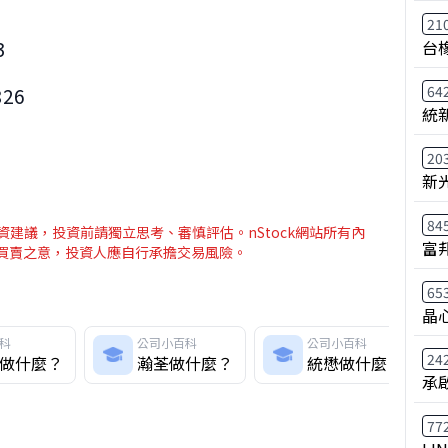
21
3
台
64
826
統
20
新
84
建議，投資前請獨立思考、審慎評估。nStock網站所有內
富
介買賣之意，投資人應自行承擔交易風險。
65
晶
科
公司小百科
公司小百科
24
做什麼？
瀚荃做什麼？
統懋做什麼？
承
77