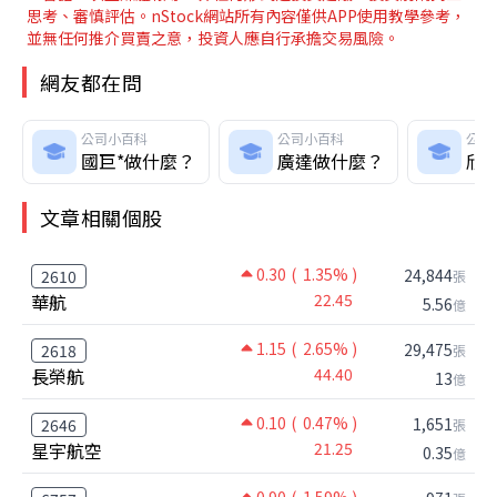
思考、審慎評估。nStock網站所有內容僅供APP使用教學參考，
並無任何推介買賣之意，投資人應自行承擔交易風險。
網友都在問
公司小百科
公司小百科
公司
國巨*做什麼？
廣達做什麼？
頎
文章相關個股
0.30
( 1.35% )
24,844
2610
張
華航
22.45
5.56
億
1.15
( 2.65% )
29,475
2618
張
長榮航
44.40
13
億
0.10
( 0.47% )
1,651
2646
張
星宇航空
21.25
0.35
億
0.90
( 1.59% )