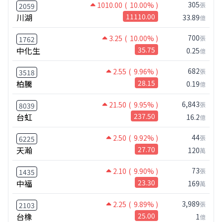
305
1010.00
( 10.00% )
張
2059
川湖
11110.00
33.89
億
700
3.25
( 10.00% )
張
1762
中化生
35.75
0.25
億
682
2.55
( 9.96% )
張
3518
柏騰
28.15
0.19
億
6,843
21.50
( 9.95% )
張
8039
台虹
237.50
16.2
億
44
2.50
( 9.92% )
張
6225
天瀚
27.70
120
萬
73
2.10
( 9.90% )
張
1435
中福
23.30
169
萬
3,989
2.25
( 9.89% )
張
2103
台橡
25.00
1
億