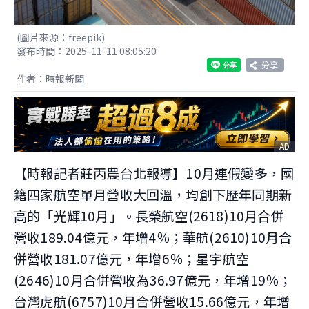
(圖片來源：freepik)
發布時間：2025-11-11 08:05:20
分享
作者：時報新聞
AD
【時報記者莊丙農台北報導】10月連假變多，國
籍四家航空單月營收大回溫，均創下歷年同期新
高的「光輝10月」。長榮航空(2618)10月合併
營收189.04億元，年增4％；華航(2610)10月合
併營收181.07億元，年增6％；星宇航空
(2646)10月合併營收為36.97億元，年增19％；
台灣虎航(6757)10月合併營收15.66億元，年增