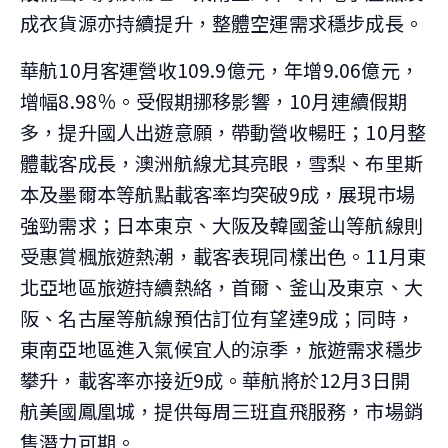
成衣貨源亦持續提升，整體空運需求穩步成長。
華航10月客運營收109.9億元，年增9.06億元，
增幅8.98％。受假期挪移影響，10月連續假期
多，提升國人出遊意願，帶動營收暢旺；10月整
體載客成長，澳洲航線尤其亮眼，雪梨、布里斯
本及墨爾本等航點載客率均突破9成，展現市場
強勁需求；日本東京、大阪及韓國釜山等航線則
受惠賞楓旅遊熱潮，載客表現同樣出色。11月東
北亞地區旅遊持續熱絡，首爾、釜山及東京、大
阪、名古屋等航線預估訂位有望達9成；同時，
東南亞地區進入氣候宜人的涼季，旅遊需求穩步
攀升，載客率亦接近9成。華航將於12月3日開
航美國鳳凰城，提供每周三班直飛服務，市場銷
售潛力可期。