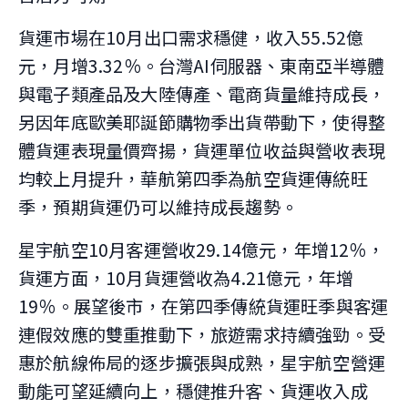
貨運市場在10月出口需求穩健，收入55.52億
元，月增3.32％。台灣AI伺服器、東南亞半導體
與電子類產品及大陸傳產、電商貨量維持成長，
另因年底歐美耶誕節購物季出貨帶動下，使得整
體貨運表現量價齊揚，貨運單位收益與營收表現
均較上月提升，華航第四季為航空貨運傳統旺
季，預期貨運仍可以維持成長趨勢。
星宇航空10月客運營收29.14億元，年增12％，
貨運方面，10月貨運營收為4.21億元，年增
19％。展望後市，在第四季傳統貨運旺季與客運
連假效應的雙重推動下，旅遊需求持續強勁。受
惠於航線佈局的逐步擴張與成熟，星宇航空營運
動能可望延續向上，穩健推升客、貨運收入成