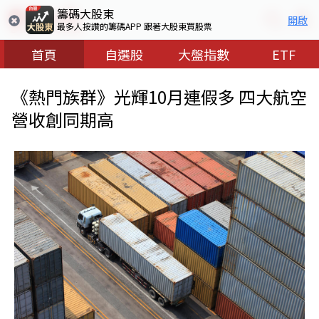
籌碼大股東
開啟
最多人按讚的籌碼APP 跟著大股東買股票
首頁
自選股
大盤指數
ETF
《熱門族群》光輝10月連假多 四大航空
營收創同期高