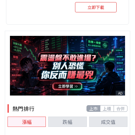
立即下載
AD
熱門排行
上市
上櫃
合併
漲幅
跌幅
成交值