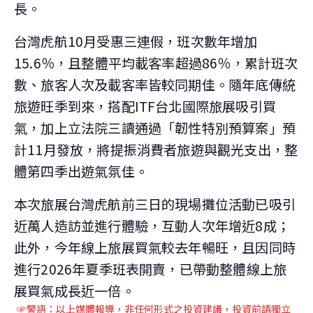
長。
台灣虎航10月受惠三連假，班次數年增加
15.6％，且整體平均載客率超過86％，累計班次
數、旅客人次及載客率皆較同期佳。隨年底傳統
旅遊旺季到來，搭配ITF台北國際旅展吸引買
氣，加上立法院三讀通過「韌性特別預算案」預
計11月發放，將提振消費者旅遊與觀光支出，整
體第四季出遊氣氛佳。
本次旅展台灣虎航前三日的現場攤位活動已吸引
近萬人造訪並進行體驗，互動人次年增近8成；
此外，今年線上旅展買氣較去年暢旺，且因同時
進行2026年夏季班表開賣，已帶動整體線上旅
展買氣成長近一倍。
☞警語：以上媒體報導，非任何形式之投資建議，投資前請獨立