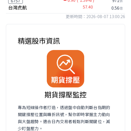
971
6757
張
台灣虎航
57.40
0.56
億
更新時間：2026-08-07 13:00:26
精選股市資訊
期貨撐壓監控
專為短線操作者打造，透過盤中自動判斷台指期的
關鍵撐壓位置與轉折訊號，幫你即時掌握主力動向
與大盤趨勢。適合日內交易者輕鬆判斷關鍵位，減
少盯盤壓力。