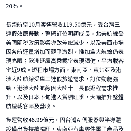
20％。
長榮航空10月客運營收119.50億元，受台灣三
連假效應帶動，整體訂位明顯成長。北美航線受
美國關稅政策影響導致差旅減少，以及美西市場
因各航運量增加而競爭激烈，惟加拿大航線仍表
現亮眼；歐洲延續高乘載率表現穩健，平均載客
率近9成。短程市場方面，東南亞、東北亞及港
澳大陸航線受惠三連假旅遊需求，訂位動能強
勁，港澳大陸航線因大陸十一長假返程需求推
升，以及日本下旬進入賞楓旺季，大幅推升整體
航線載客率及營收。
貨運營收46.99億元，因台灣AI伺服器與半導體
設備出貨持續暢旺，東南亞汽車零件電子產品及