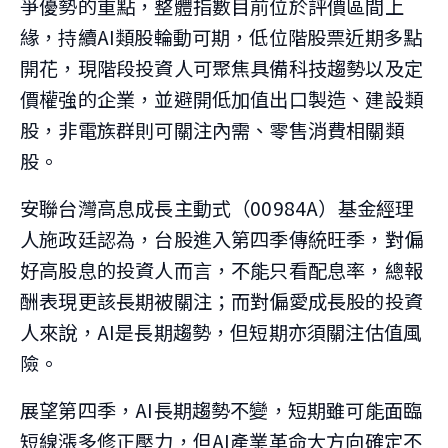
爭優勢的重點，整體指數目前位於評價區間上
緣，持續AI類股輪動可期，低位階股票近期多點
開花，現階段投資人可聚焦具備科技趨勢以及定
價權強的企業，並避開低加值出口製造、建設類
股，非電族群則可關注內需、零售消費相關類
股。
安聯台灣高息成長主動式（00984A）基金經理
人施政廷認為，台股進入第四季傳統旺季，對偏
好高股息的投資人而言，不能只看配息率，總報
酬表現更該長期被關注；而對偏愛成長股的投資
人來說，AI是長期趨勢，但短期亦須關注估值風
險。
展望第四季，AI長期趨勢不變，短期雖可能面臨
短線漲多修正壓力，但AI產業革命大方向確定不