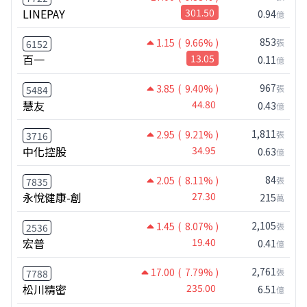
LINEPAY
301.50
0.94
億
853
1.15
( 9.66% )
張
6152
百一
13.05
0.11
億
967
3.85
( 9.40% )
張
5484
慧友
44.80
0.43
億
1,811
2.95
( 9.21% )
張
3716
中化控股
34.95
0.63
億
84
2.05
( 8.11% )
張
7835
永悅健康-創
27.30
215
萬
2,105
1.45
( 8.07% )
張
2536
宏普
19.40
0.41
億
2,761
17.00
( 7.79% )
張
7788
松川精密
235.00
6.51
億