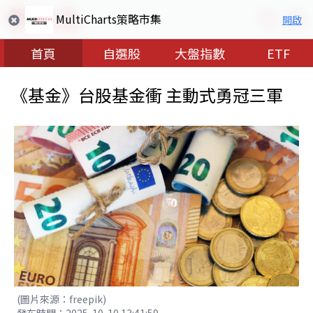
MultiCharts策略市集
開啟
首頁
自選股
大盤指數
ETF
《基金》台股基金衝 主動式勇冠三軍
(圖片來源：freepik)
發布時間：2025-10-10 13:41:59