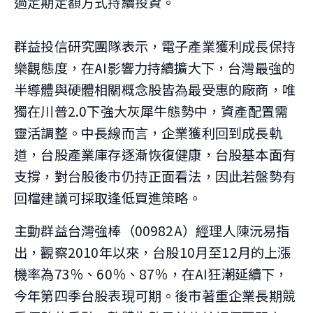
過定期定額方式持續投資。
群益投信研究團隊表示，電子產業獲利成長保持
樂觀態度，在AI影響力持續擴大下，台灣最強的
半導體與硬體相關概念股皆為最受惠的廠商，唯
獨在川普2.0下強大灰犀牛態勢中，資產配置需
靈活調整。中長線而言，企業獲利回到成長軌
道，台股產業庫存逐漸恢復健康，台股基本面有
支撐，對台股後市仍持正面看法，因此若盤勢有
回檔建議可採取逢低買進策略。
主動群益台灣強棒（00982A）經理人陳沅易指
出，觀察2010年以來，台股10月至12月的上漲
機率為73％、60％、87％，在AI狂潮延續下，
今年第四季台股表現可期。後市著重企業長期競