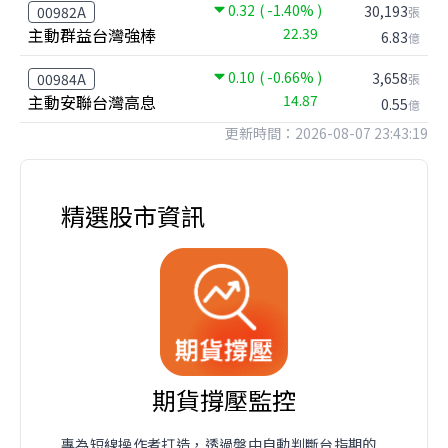
0.32
( -1.40% )
30,193
00982A
張
主動群益台灣強棒
22.39
6.83
億
0.10
( -0.66% )
3,658
00984A
張
主動安聯台灣高息
14.87
0.55
億
更新時間：2026-08-07 23:43:19
精選股市資訊
期貨撐壓監控
專為短線操作者打造，透過盤中自動判斷台指期的