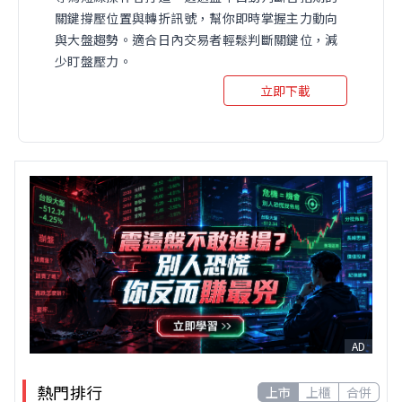
關鍵撐壓位置與轉折訊號，幫你即時掌握主力動向
與大盤趨勢。適合日內交易者輕鬆判斷關鍵位，減
少盯盤壓力。
立即下載
AD
熱門排行
上市
上櫃
合併