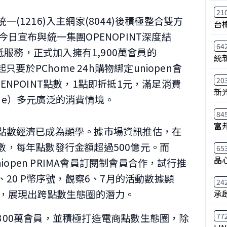
21
(1216)入主網家(8044)後積極整合雙方
台
日宣布與統一集團OPENOPINT深度結
64
折抵服務，正式加入擁有1,900萬會員的
統
只要於PChome 24h購物綁定uniopen會
20
NPOINT點數，1點即折抵1元，滿足消費
新
ffline）多元廣泛的消費情境。
84
富
點數經濟已成為顯學。據市場資訊推估，在
數，每年點數發行金額超過500億元。而
65
晶
niopen PRIMA會員訂閱制會員合作，試行推
、20 P幣序號，觀察6、7月的活動數據顯
24
率，展現出跨點數生態圈的潛力。
承
77
過1,300萬會員，並積極打造電商點數生態圈，除