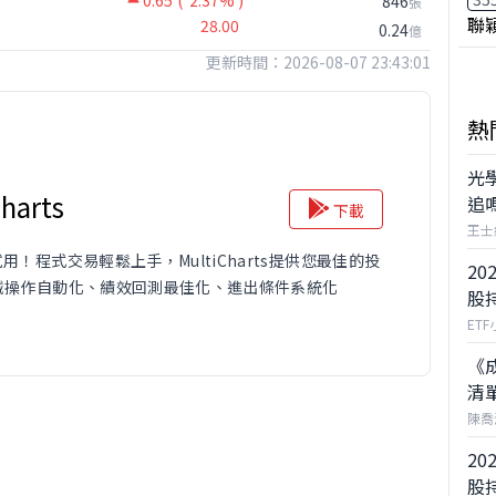
0.65
( 2.37% )
846
張
聯
28.00
0.24
億
更新時間：2026-08-07 23:43:01
熱
光
harts
追
下載
王士
試用！程式交易輕鬆上手，MultiCharts提供您最佳的投
20
械操作自動化、績效回測最佳化、進出條件系統化
股
ET
《
清
陳喬
20
股