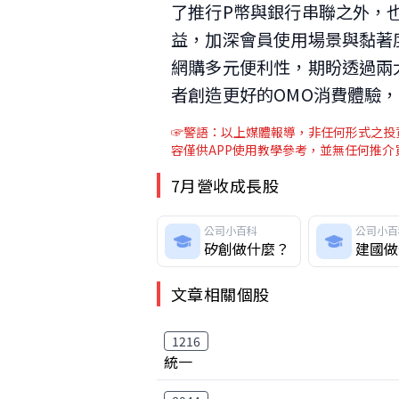
了推行P幣與銀行串聯之外，
益，加深會員使用場景與黏著度。
網購多元便利性，期盼透過兩
者創造更好的OMO消費體驗
☞警語：以上媒體報導，非任何形式之投資
容僅供APP使用教學參考，並無任何推
7月營收成長股
公司小百科
公司小百
矽創做什麼？
建國做
文章相關個股
1216
統一