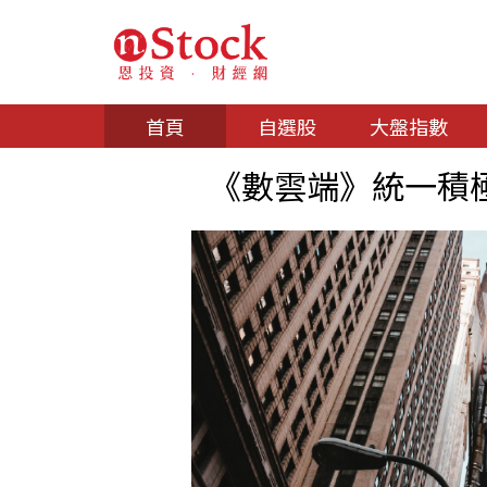
首頁
自選股
大盤指數
《數雲端》統一積極整