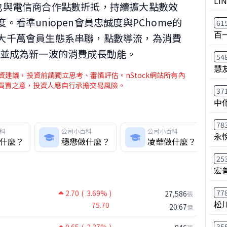
LI
也與電信商合作點數折抵，持續擴大點數效
看準uniopen會員忠誠度與PChome的
61
百
大千萬會員生態系串聯，點數導流，為消費
，並成為新一波的消費成長動能。
54
慧
建議，投資前請獨立思考、審慎評估。nStock網站所有內
介買賣之意，投資人應自行承擔交易風險。
37
中
78
科
公司小百科
公司小百科
永
什麼？
穩懋做什麼？
凌華做什麼？
25
宏
77
2.70
( 3.69% )
27,586
張
松
75.70
20.67
億
35