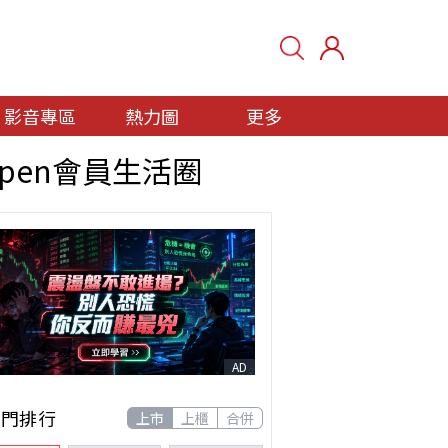
影音專區
熱力圖
更多
open會員生活圈
AD
熱門排行
上市
上櫃
合併