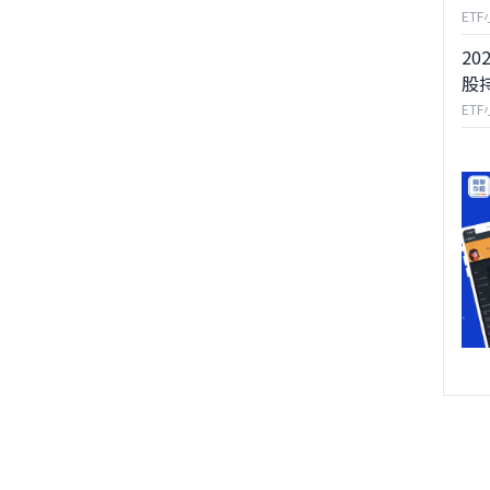
ET
20
股
ET