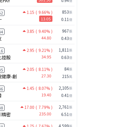
NEPAY
0.94
億
853
1.15
( 9.66% )
張
52
一
13.05
0.11
億
967
3.85
( 9.40% )
張
84
友
44.80
0.43
億
1,811
2.95
( 9.21% )
張
16
化控股
34.95
0.63
億
84
2.05
( 8.11% )
張
35
公司小百科
悅健康-創
27.30
215
萬
聿新科做什麼？
2,105
1.45
( 8.07% )
張
36
普
19.40
0.41
億
2,761
17.00
( 7.79% )
張
88
川精密
235.00
6.51
億
4,599
1.75
( 7.67% )
張
50