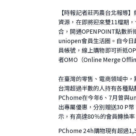
【時報記者莊丙農台北報導】統一
資源，在即將迎來雙11檔期，今
合，開通OPENPOINT點數
uniopen會員生活圈。自今日起
員帳號，線上購物即可折抵OPE
者OMO（Online Merge O
在臺灣的零售、電商領域中，
台灣超過半數的人持有各種點
PChome在今年6、7月曾與u
出專屬優惠，分別贈送30 P幣
示，有高達80％的會員轉換
PChome 24h購物現有超