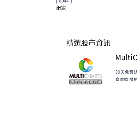
8044
網家
精選股市資訊
MultiC
30天免費
資體驗 機