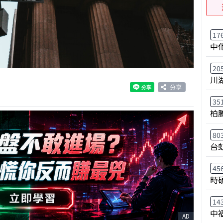
17
中
20
川
分享
35
柏
80
台
45
時
14
中
AD