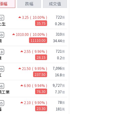
漲幅
跌幅
成交值
722
3.25
( 10.00% )
張
62
化生
35.75
0.26
億
310
1010.00
( 10.00% )
張
59
湖
11110.00
34.44
億
721
2.55
( 9.96% )
張
18
騰
28.15
0.2
億
7,096
21.50
( 9.95% )
張
39
虹
237.50
16.8
億
9,727
6.90
( 9.94% )
張
66
碩工業
76.30
7.37
億
78
2.10
( 9.90% )
張
35
福
23.30
181
萬