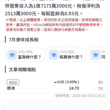
併營業收入為1億7173萬3000元，稅後淨利為
2513萬3000元，每股盈餘為0.93元。
☞警語：以上媒體報導，非任何形式之投資建議，投資前請獨立
思考、審慎評估。nStock網站所有內容僅供APP使用教學參考，
並無任何推介買賣之意，投資人應自行承擔交易風險。
7月營收成長股
公司小百科
公司小百科
公司
富致做什麼？
銘異做什麼？
同泰
文章相關個股
0.00
( 0.00% )
3
6910
張
德鴻
24.70
7
萬
更新時間：2026-08-09 02:24:15