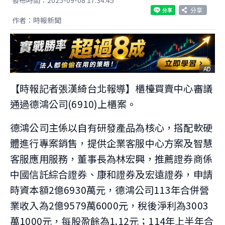
分享
作者：時報新聞
AD
【時報記者張漢綺台北報導】櫃檯買賣中心審議
通過德鴻公司(6910)上櫃案。
德鴻公司主係以自有研發產品為核心，搭配軟硬
體進行專案銷售，提供企業客服中心方案及智慧
客服應用服務，董事長為林宏興，推薦證券商係
中國信託綜合證券、康和證券及宏遠證券，申請
時資本額2億6930萬元，德鴻公司113年合併營
業收入為2億9579萬6000元，稅後淨利為3003
萬1000元，每股盈餘為1.12元；114年上半年合