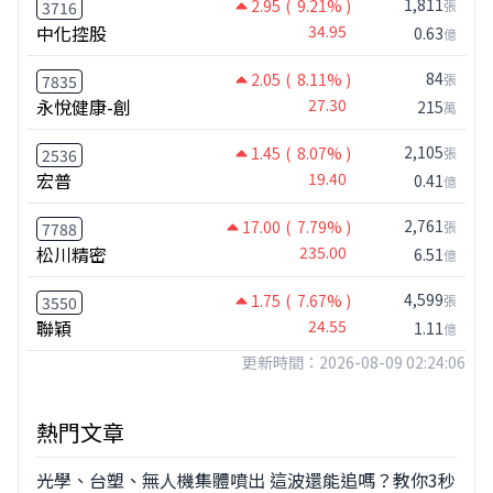
1,811
2.95
( 9.21% )
張
3716
中化控股
34.95
0.63
億
84
2.05
( 8.11% )
張
7835
永悅健康-創
27.30
215
萬
2,105
1.45
( 8.07% )
張
2536
宏普
19.40
0.41
億
2,761
17.00
( 7.79% )
張
7788
松川精密
235.00
6.51
億
4,599
1.75
( 7.67% )
張
3550
聯穎
24.55
1.11
億
更新時間：2026-08-09 02:24:06
熱門文章
光學、台塑、無人機集體噴出 這波還能追嗎？教你3秒