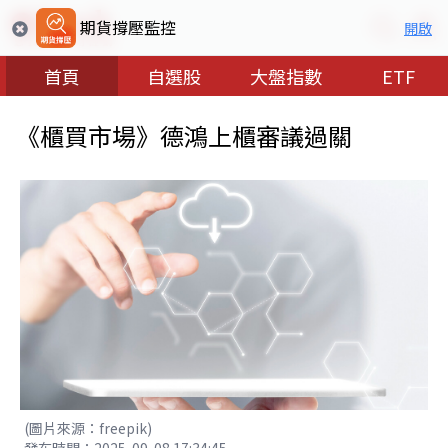
期貨撐壓監控
開啟
首頁
自選股
大盤指數
ETF
《櫃買市場》德鴻上櫃審議過關
(圖片來源：freepik)
發布時間：2025-09-08 17:34:45