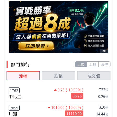
AD
熱門排行
上市
上櫃
合併
漲幅
跌幅
成交值
722
3.25
( 10.00% )
張
1762
中化生
35.75
0.26
億
310
1010.00
( 10.00% )
張
2059
川湖
11110.00
34.44
億