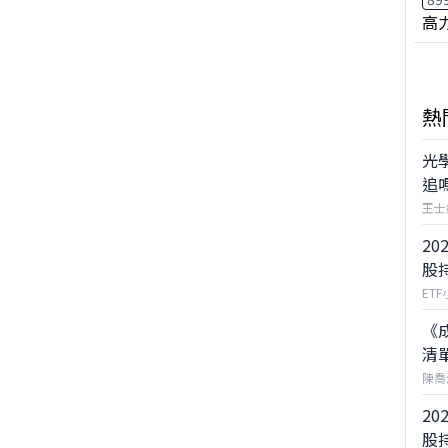
高
熱
光
追
王士
20
股
ET
《
清
陳喬
20
股