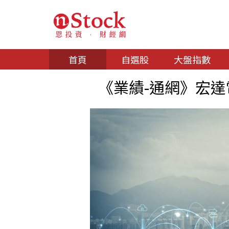
首頁
自選股
大盤指數
《業績-通網》宏達電