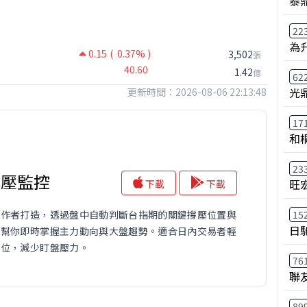
泰鼎
22
為
0.15
( 0.37% )
3,502
張
40.60
1.42
億
62
光
更新時間：2026-08-06 22:13:48
17
和
23
撐壓監控
旺
下載
下載
15
操作者打造，透過盤中自動判斷台指期的關鍵撐壓位置與
日
，幫你即時掌握主力動向與大盤趨勢。適合日內交易者輕
鍵位，減少盯盤壓力。
76
聯
89