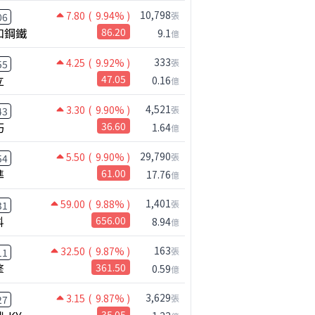
10,798
7.80
( 9.94% )
張
06
和鋼鐵
86.20
9.1
億
333
4.25
( 9.92% )
張
55
立
47.05
0.16
億
4,521
3.30
( 9.90% )
張
43
巧
36.60
1.64
億
29,790
5.50
( 9.90% )
張
54
準
61.00
17.76
億
1,401
59.00
( 9.88% )
張
31
科
656.00
8.94
億
163
32.50
( 9.87% )
張
11
擎
361.50
0.59
億
公司小百科
盟立做什麼？
3,629
3.15
( 9.87% )
張
27
35.05