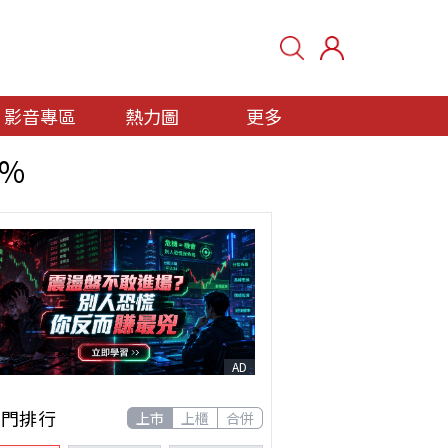
影音專區
熱力圖
更多
0%
AD
熱門排行
上市
上櫃
合併