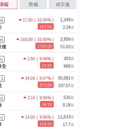
漲幅
跌幅
成交值
1,249
17.00
( 10.00% )
張
26
新
187.00
2.24
億
2,956
160.00
( 10.00% )
張
05
世達
1760.00
51.02
億
303
2.90
( 9.98% )
張
91
祥全
31.95
968
萬
30,081
34.00
( 9.97% )
張
13
茂
375.00
107.57
億
535
3.10
( 9.96% )
張
52
聯
34.20
0.18
億
11,633
14.00
( 9.96% )
張
21
準
154.50
17.7
億