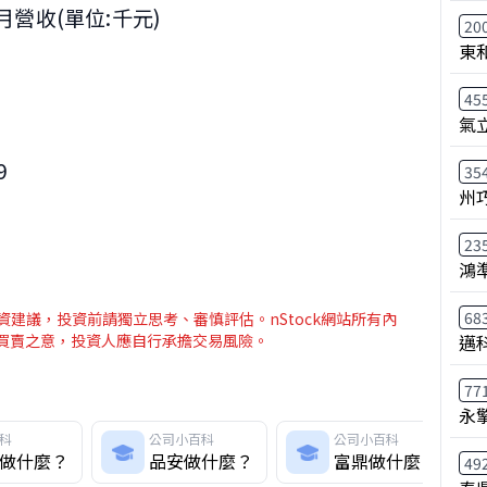
月營收(單位:千元)
20
東
45
氣
9
35
州
23
鴻
68
建議，投資前請獨立思考、審慎評估。nStock網站所有內
邁
介買賣之意，投資人應自行承擔交易風險。
77
永
科
公司小百科
公司小百科
做什麼？
品安做什麼？
富鼎做什麼？
49