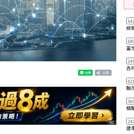
64
統
68
富
24
吉
分享
62
聯
36
精
24
AD
建