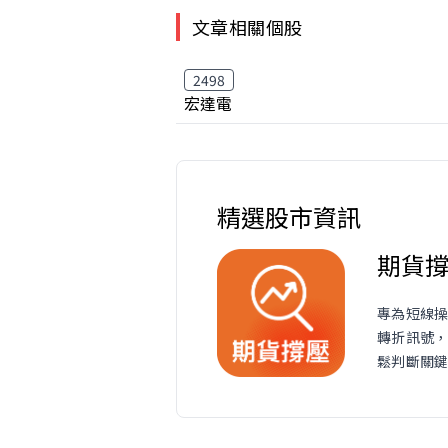
文章相關個股
2498
宏達電
精選股市資訊
期貨
專為短線
轉折訊號
鬆判斷關