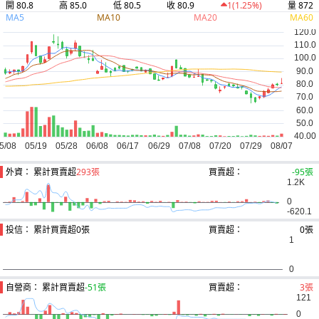
開 80.8
高 85.0
低 80.5
收 80.9
量 872
1
(1.25%)
MA5
MA10
MA20
MA60
外資： 累計買賣超
293張
買賣超：
-95張
投信： 累計買賣超
0張
買賣超：
0張
自營商： 累計買賣超
-51張
買賣超：
3張