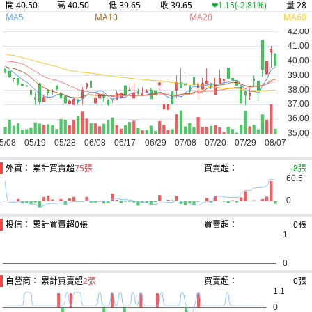
開 40.50
高 40.50
低 39.65
收 39.65
量 28
1.15
(-2.81%)
MA5
MA10
MA20
MA60
外資： 累計買賣超
75張
買賣超：
-8張
投信： 累計買賣超
0張
買賣超：
0張
自營商： 累計買賣超
2張
買賣超：
0張