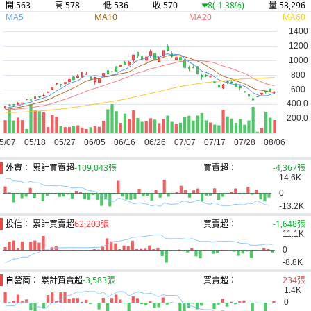
開 563
高 578
低 536
收 570
量 53,296
8
(-1.38%)
MA5
MA10
MA20
MA60
外資： 累計買賣超
-109,043張
買賣超：
-4,367張
投信： 累計買賣超
62,203張
買賣超：
-1,648張
自營商： 累計買賣超
-3,583張
買賣超：
234張