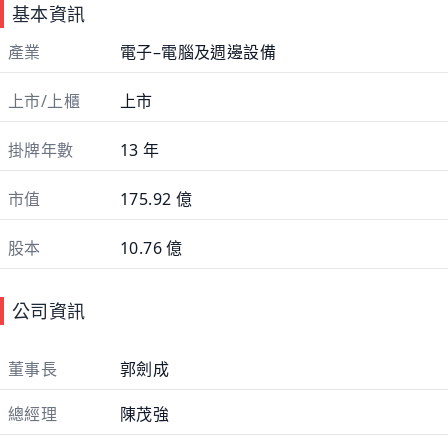
基本資訊
產業
電子–電腦及週邊設備
上市/上櫃
上市
掛牌年數
13 年
市值
175.92 億
股本
10.76 億
公司資訊
董事長
郭劍成
總經理
陳茂強