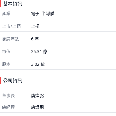
基本資訊
產業
電子–半導體
上市/上櫃
上櫃
掛牌年數
6 年
市值
26.31 億
股本
3.02 億
公司資訊
董事長
唐燦弼
總經理
唐燦弼