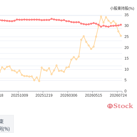
東
(%)