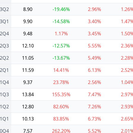
23Q2
8.90
-19.46%
2.96%
1.26
23Q1
9.90
-14.58%
3.40%
1.47
22Q4
9.48
1.17%
3.45%
1.50
22Q3
12.10
-12.57%
5.55%
2.36
22Q2
11.05
-13.67%
5.49%
2.28
22Q1
11.59
14.41%
6.13%
2.52
21Q4
9.37
23.78%
2.56%
1.04
21Q3
13.84
155.35%
7.47%
2.97
21Q2
12.80
82.60%
7.26%
2.93
21Q1
10.13
83.85%
6.73%
2.65
20Q4
7.57
262.20%
5.52%
2.01