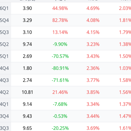
26Q1
3.90
44.98%
4.69%
2.03
25Q4
3.29
82.78%
4.08%
1.81
25Q3
3.10
13.14%
4.15%
1.79
25Q2
9.74
-9.90%
3.23%
1.38
25Q1
2.69
-70.57%
3.43%
1.50
24Q4
1.80
-80.91%
2.36%
1.03
24Q3
2.74
-71.61%
3.77%
1.58
24Q2
10.81
21.46%
3.85%
1.56
24Q1
9.14
-7.68%
3.34%
1.37
23Q4
9.43
-0.53%
3.44%
1.47
23Q3
9.65
-20.25%
3.69%
1.61