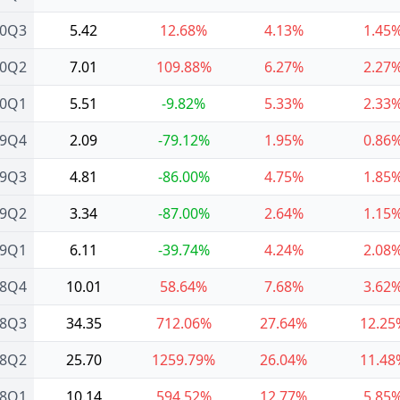
20Q3
5.42
12.68%
4.13%
1.45
20Q2
7.01
109.88%
6.27%
2.27
20Q1
5.51
-9.82%
5.33%
2.33
19Q4
2.09
-79.12%
1.95%
0.86
19Q3
4.81
-86.00%
4.75%
1.85
19Q2
3.34
-87.00%
2.64%
1.15
19Q1
6.11
-39.74%
4.24%
2.08
18Q4
10.01
58.64%
7.68%
3.62
18Q3
34.35
712.06%
27.64%
12.25
18Q2
25.70
1259.79%
26.04%
11.48
18Q1
10.14
594.52%
12.77%
5.85