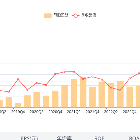
EPS(元)
年增率
ROE
ROA