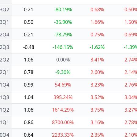
23Q2
0.21
-80.19%
0.68%
0.60
23Q1
0.50
-35.90%
1.66%
1.50
22Q4
0.21
-78.79%
0.75%
0.69
22Q3
-0.48
-146.15%
-1.62%
-1.39
22Q2
1.06
0.00%
3.41%
2.74
22Q1
0.78
-9.30%
2.60%
2.14
21Q4
0.99
54.69%
3.23%
2.76
21Q3
1.04
395.24%
3.52%
3.04
21Q2
1.06
1614.29%
3.75%
3.27
21Q1
0.86
8700.00%
3.16%
2.78
20Q4
0.64
2233.33%
2.35%
2.10