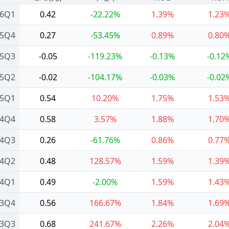
26Q1
0.42
-22.22%
1.39%
1.23
25Q4
0.27
-53.45%
0.89%
0.80
25Q3
-0.05
-119.23%
-0.13%
-0.12
25Q2
-0.02
-104.17%
-0.03%
-0.02
25Q1
0.54
10.20%
1.75%
1.53
24Q4
0.58
3.57%
1.88%
1.70
24Q3
0.26
-61.76%
0.86%
0.77
24Q2
0.48
128.57%
1.59%
1.39
24Q1
0.49
-2.00%
1.59%
1.43
23Q4
0.56
166.67%
1.84%
1.69
23Q3
0.68
241.67%
2.26%
2.04