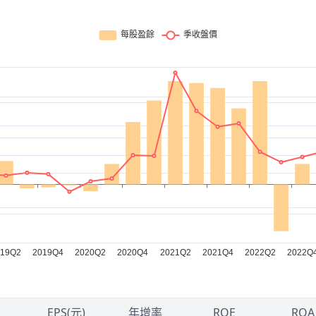
EPS(元)
年增率
ROE
ROA