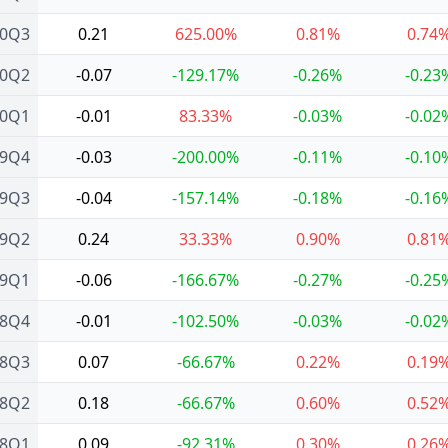
20Q3
0.21
625.00%
0.81%
0.74
20Q2
-0.07
-129.17%
-0.26%
-0.23
20Q1
-0.01
83.33%
-0.03%
-0.02
19Q4
-0.03
-200.00%
-0.11%
-0.10
19Q3
-0.04
-157.14%
-0.18%
-0.16
19Q2
0.24
33.33%
0.90%
0.81
19Q1
-0.06
-166.67%
-0.27%
-0.25
18Q4
-0.01
-102.50%
-0.03%
-0.02
18Q3
0.07
-66.67%
0.22%
0.19
18Q2
0.18
-66.67%
0.60%
0.52
18Q1
0.09
-92.31%
0.30%
0.26