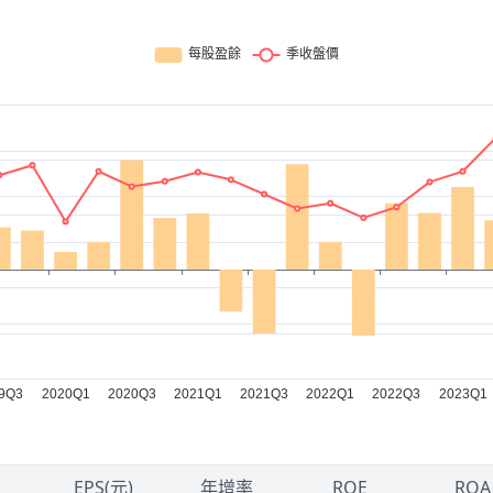
EPS(元)
年增率
ROE
ROA