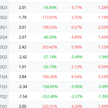
23Q3
2.01
-16.94%
4.17%
1.28
23Q2
1.79
173.97%
3.75%
1.19
23Q1
3.01
198.02%
6.57%
2.03
22Q4
2.07
-46.09%
4.89%
1.43
22Q3
2.42
203.42%
5.96%
1.72
22Q2
-2.42
-57.14%
-5.49%
-1.96
22Q1
1.01
-50.73%
2.12%
0.93
21Q4
3.84
104.26%
8.54%
3.33
21Q3
-2.34
-158.65%
-5.95%
-2.09
21Q2
-1.54
-252.48%
-3.37%
-1.30
21Q1
2.05
220.31%
4.26%
1.69