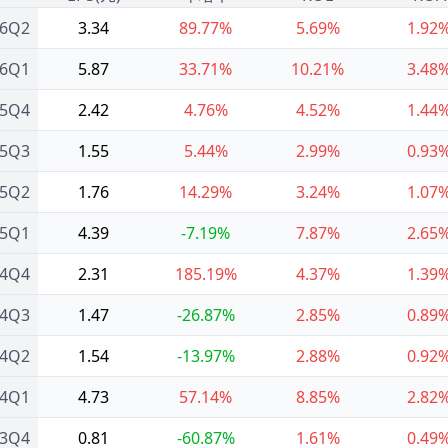
26Q2
3.34
89.77%
5.69%
1.92
26Q1
5.87
33.71%
10.21%
3.48
25Q4
2.42
4.76%
4.52%
1.44
25Q3
1.55
5.44%
2.99%
0.93
25Q2
1.76
14.29%
3.24%
1.07
25Q1
4.39
-7.19%
7.87%
2.65
24Q4
2.31
185.19%
4.37%
1.39
24Q3
1.47
-26.87%
2.85%
0.89
24Q2
1.54
-13.97%
2.88%
0.92
24Q1
4.73
57.14%
8.85%
2.82
23Q4
0.81
-60.87%
1.61%
0.49