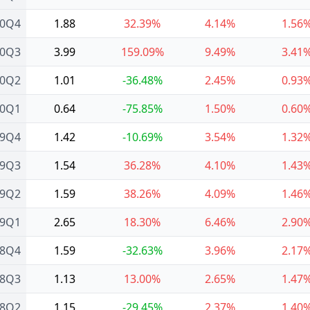
20Q4
1.88
32.39%
4.14%
1.56
20Q3
3.99
159.09%
9.49%
3.41
20Q2
1.01
-36.48%
2.45%
0.93
20Q1
0.64
-75.85%
1.50%
0.60
19Q4
1.42
-10.69%
3.54%
1.32
19Q3
1.54
36.28%
4.10%
1.43
19Q2
1.59
38.26%
4.09%
1.46
19Q1
2.65
18.30%
6.46%
2.90
18Q4
1.59
-32.63%
3.96%
2.17
18Q3
1.13
13.00%
2.65%
1.47
18Q2
1.15
-29.45%
2.37%
1.40