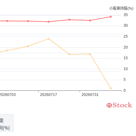
東
(%)