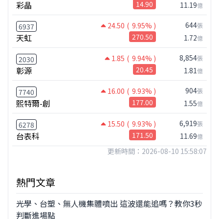
彩晶
14.90
11.19
億
644
24.50
( 9.95% )
張
6937
天虹
270.50
1.72
億
8,854
1.85
( 9.94% )
張
2030
彰源
20.45
1.81
億
904
16.00
( 9.93% )
張
7740
熙特爾-創
177.00
1.55
億
6,919
15.50
( 9.93% )
張
6278
台表科
171.50
11.69
億
更新時間：2026-08-10 15:58:07
熱門文章
光學、台塑、無人機集體噴出 這波還能追嗎？教你3秒
判斷進場點