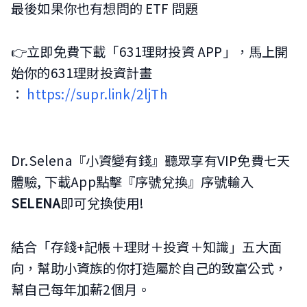
最後如果你也有想問的 ETF 問題
👉立即免費下載「631理財投資 APP」，馬上開
始你的631理財投資計畫
：
https://supr.link/2ljTh
Dr.Selena『小資變有錢』聽眾享有VIP免費七天
體驗, 下載App點擊『序號兌換』序號輸入
SELENA
即可兌換使用!
結合「存錢+記帳＋理財＋投資＋知識」五大面
向，幫助小資族的你打造屬於自己的致富公式，
幫自己每年加薪2個月。