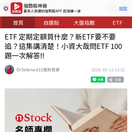
強勢股神器
開啟
最多人按讚的強勢股APP 起漲賺一波
首頁
自選股
大盤指數
ETF
ETF 定期定額買什麼？新ETF要不要
追？這集講清楚！小資大哉問ETF 100
題一次解答!!
Dr.Selena 631理財投資
2026-05-13 13:32
分享