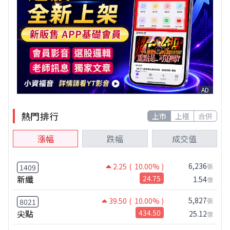
AD
熱門排行
上市
上櫃
合併
漲幅
跌幅
成交值
6,236
2.25
( 10.00% )
張
1409
新纖
24.75
1.54
億
5,827
39.50
( 10.00% )
張
8021
尖點
434.50
25.12
億