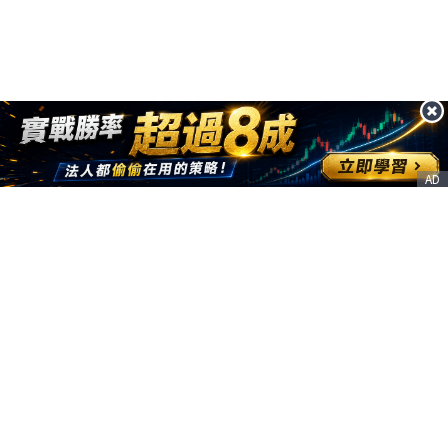
AD
客服信箱
service@nstock.tw