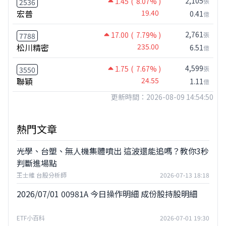
2,105
1.45
( 8.07% )
張
2536
宏普
19.40
0.41
億
2,761
17.00
( 7.79% )
張
7788
松川精密
235.00
6.51
億
4,599
1.75
( 7.67% )
張
3550
聯穎
24.55
1.11
億
更新時間：2026-08-09 14:54:50
熱門文章
光學、台塑、無人機集體噴出 這波還能追嗎？教你3秒
判斷進場點
王士維 台股分析師
2026-07-13 18:18
2026/07/01 00981A 今日操作明細 成份股持股明細
ETF小百科
2026-07-01 19:30