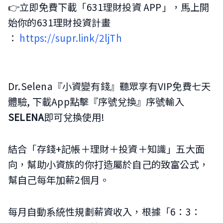
👉立即免費下載「631理財投資 APP」，馬上開
始你的631理財投資計畫
：
https://supr.link/2ljTh
Dr.Selena『小資變有錢』聽眾享有VIP免費七天
體驗, 下載App點擊『序號兌換』序號輸入
SELENA
即可兌換使用!
結合「存錢+記帳＋理財＋投資＋知識」五大面
向，幫助小資族的你打造屬於自己的致富公式，
幫自己每年加薪2個月。
每月自動系統性規劃薪資收入，根據「6：3：