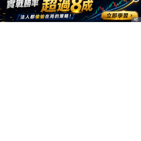
AD
客服信箱
service@nstock.tw
商業合作
點擊前往 >
訂單查詢
客服支援
序號兌換
© 2020. 凱衛資訊股份有限公司(統編:21261212) All Rights Reserved.