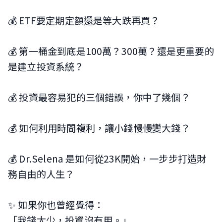
💰 ETF要定期定額還是等大跌再買？
💰 第一桶金到底是100萬？300萬？還是更重要的
是建立投資系統？
💰 投資最容易犯的三個錯誤，你中了幾個？
💰 如何利用時間複利，讓小錢慢慢變大錢？
💰 Dr.Selena 是如何從23K開始，一步步打造財
務自由的人生？
✨ 如果你也曾經覺得：
「我錢太少，投資沒有用。」