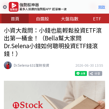
強勢股神器
開啟
最多人按讚的強勢股APP 起漲賺一波
首頁
自選股
大盤指數
ETF
小資大哉問：小錢也能輕鬆投資ETF滾
出第一桶金！（Bella幫大家問
Dr.Selena小錢如何聰明投資ETF錢滾
錢！）
Dr.Selena 631理財投資
2026-06-30 13:55
分享